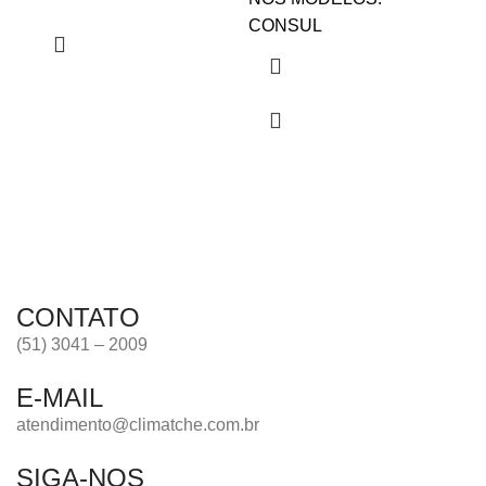
C
CONSUL
C
B
B
CONTATO
(51) 3041 – 2009
E-MAIL
atendimento@climatche.com.br
SIGA-NOS