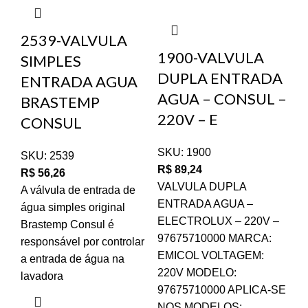
2539-VALVULA
1
1900-VALVULA
SIMPLES
D
DUPLA ENTRADA
ENTRADA AGUA
A
AGUA – CONSUL –
BRASTEMP
B
220V – E
CONSUL
2
SKU:
1900
SKU:
2539
S
R$
89,24
R$
56,26
R
VALVULA DUPLA
A válvula de entrada de
VA
ENTRADA AGUA –
água simples original
EN
ELECTROLUX – 220V –
Brastemp Consul é
BR
97675710000 MARCA:
responsável por controlar
W1
EMICOL VOLTAGEM:
a entrada de água na
Mo
220V MODELO:
lavadora
C
97675710000 APLICA-SE
C
NOS MODELOS: