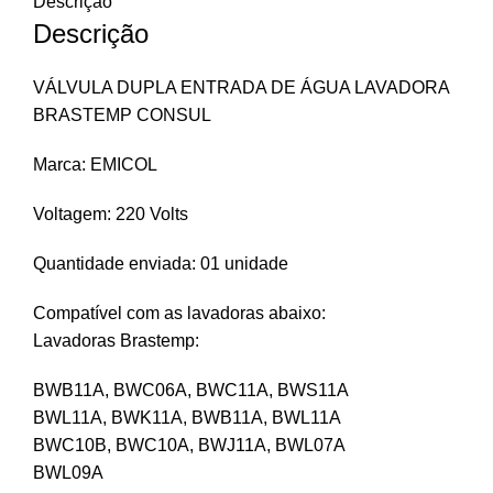
Descrição
Descrição
VÁLVULA DUPLA ENTRADA DE ÁGUA LAVADORA
BRASTEMP CONSUL
Marca: EMICOL
Voltagem: 220 Volts
Quantidade enviada: 01 unidade
Compatível com as lavadoras abaixo:
Lavadoras Brastemp:
BWB11A, BWC06A, BWC11A, BWS11A
BWL11A, BWK11A, BWB11A, BWL11A
BWC10B, BWC10A, BWJ11A, BWL07A
BWL09A