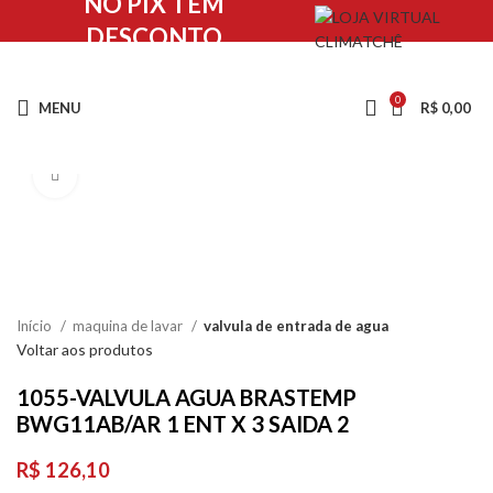
NO PIX TEM
DESCONTO
0
MENU
R$
0,00
Clique para ampliar
Início
maquina de lavar
valvula de entrada de agua
Voltar aos produtos
1055-VALVULA AGUA BRASTEMP
BWG11AB/AR 1 ENT X 3 SAIDA 2
R$
126,10