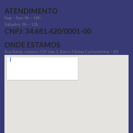
ATENDIMENTO
Seg – Sex: 8h – 18h
Sábados: 8h – 12h
CNPJ: 34.681.420/0001-00
ONDE ESTAMOS
Rua Bahia, número 509 Sala 3, Bairro Fátima Cachoeirinha – RS