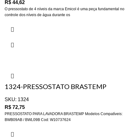
R$
44,62
O pressostato de 4 níveis da marca Emicol é uma peça fundamental no
controle dos níveis de água durante os
1324-PRESSOSTATO BRASTEMP
ORIGINAL 3 NIVEIS W10737624
SKU:
1324
R$
72,75
PRESSOSTATO PARA LAVADORA BRASTEMP Modelos Compatíveis:
BWB09AB / BWL09B Cod: W10737624