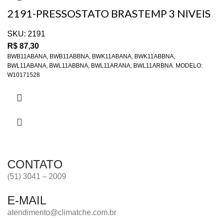
2191-PRESSOSTATO BRASTEMP 3 NIVEIS
– W10171528 – ORIGIN
SKU:
2191
R$
87,30
BWB11ABANA, BWB11ABBNA, BWK11ABANA, BWK11ABBNA,
BWL11ABANA, BWL11ABBNA, BWL11ARANA, BWL11ARBNA. MODELO:
W10171528
CONTATO
(51) 3041 – 2009
E-MAIL
atendimento@climatche.com.br