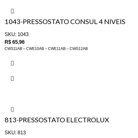
1043-PRESSOSTATO CONSUL 4 NIVEIS
CONSUL CWG12A – W10721
SKU:
1043
R$
65,96
CWS11AB – CWE10AB – CWE11AB – CWG12AB
813-PRESSOSTATO ELECTROLUX
EMICOL 4 NIVEIS 47420510000
SKU:
813