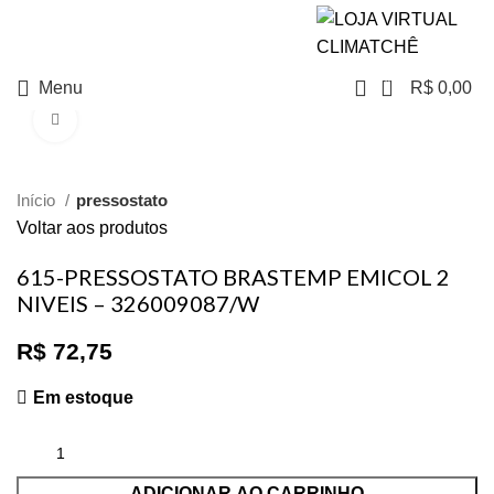
NO PIX TEM
DESCONTO
0
Menu
R$
0,00
Clique para ampliar
Início
pressostato
Voltar aos produtos
615-PRESSOSTATO BRASTEMP EMICOL 2
NIVEIS – 326009087/W
R$
72,75
Em estoque
ADICIONAR AO CARRINHO