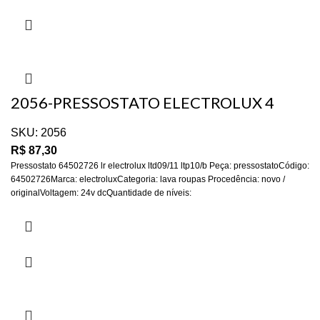
2056-PRESSOSTATO ELECTROLUX 4
NIVES LTD09/10/11 – ORIGI
SKU:
2056
R$
87,30
Pressostato 64502726 lr electrolux ltd09/11 ltp10/b Peça: pressostatoCódigo:
64502726Marca: electroluxCategoria: lava roupas Procedência: novo /
originalVoltagem: 24v dcQuantidade de níveis: