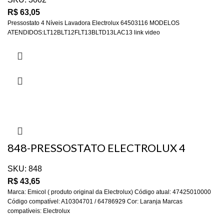
R$
63,05
Pressostato 4 Níveis Lavadora Electrolux 64503116 MODELOS
ATENDIDOS:LT12BLT12FLT13BLTD13LAC13 link video
848-PRESSOSTATO ELECTROLUX 4
NIVEIS LTR10 EMICOL
SKU:
848
R$
43,65
Marca: Emicol ( produto original da Electrolux) Código atual: 47425010000
Código compatível: A10304701 / 64786929 Cor: Laranja Marcas
compatíveis: Electrolux