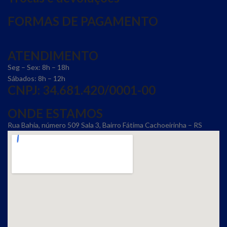
FORMAS DE PAGAMENTO
ATENDIMENTO
Seg – Sex: 8h – 18h
Sábados: 8h – 12h
CNPJ: 34.681.420/0001-00
ONDE ESTAMOS
Rua Bahia, número 509 Sala 3, Bairro Fátima Cachoeirinha – RS