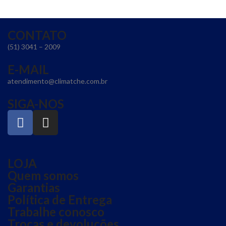
CONTATO
(51) 3041 – 2009
E-MAIL
atendimento@climatche.com.br
SIGA-NOS
LOJA
Quem somos
Garantias
Política de Entrega
Trabalhe conosco
Trocas e devoluções