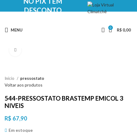
NO PIX TEM
DESCONTO
0
MENU
R$
0,00
Clique para ampliar
Início
pressostato
Voltar aos produtos
544-PRESSOSTATO BRASTEMP EMICOL 3
NIVEIS
R$
67,90
Em estoque