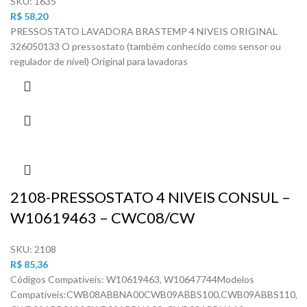
SKU:
1635
R$
58,20
PRESSOSTATO LAVADORA BRASTEMP 4 NIVEIS ORIGINAL
326050133 O pressostato (também conhecido como sensor ou
regulador de nível) Original para lavadoras
2108-PRESSOSTATO 4 NIVEIS CONSUL –
W10619463 – CWC08/CW
SKU:
2108
R$
85,36
Códigos Compatíveis: W10619463, W10647744Modelos
Compatíveis:CWB08ABBNA00CWB09ABBS100,CWB09ABBS110,