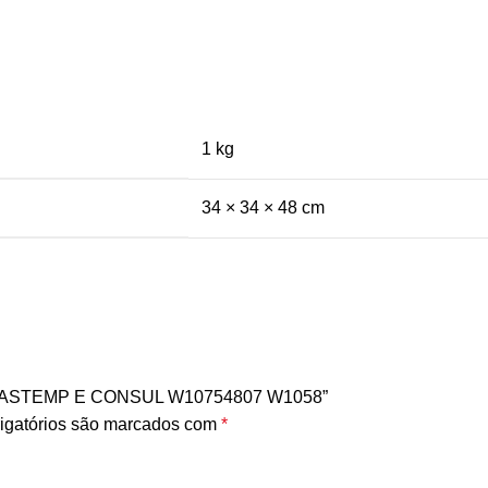
1 kg
34 × 34 × 48 cm
 BRASTEMP E CONSUL W10754807 W1058”
igatórios são marcados com
*