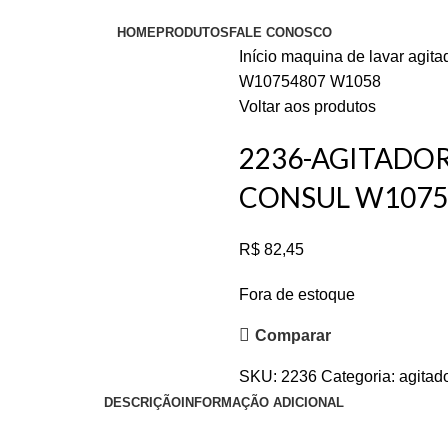
HOME
PRODUTOS
FALE CONOSCO
Início
maquina de lavar
agita
W10754807 W1058
Voltar aos produtos
2236-AGITADO
CONSUL W1075
R$
82,45
Fora de estoque
Comparar
SKU:
2236
Categoria:
agitad
DESCRIÇÃO
INFORMAÇÃO ADICIONAL