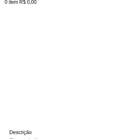
0
item
R$
0,00
Clique para ampliar
Descrição