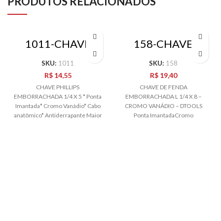
PRODUTOS RELACIONADOS
1011-CHAVE
158-CHAVE
PHILLIPS CABO
PHILLIPS CABO
EMBORRACHAD
EMBORRACHAD
SKU:
1011
SKU:
158
O 1/4 X 5
O 1/4 X 8 DTOOLS
R$
14,55
R$
19,40
CHAVE PHILLIPS
CHAVE DE FENDA
EMBORRACHADA 1/4 X 5 * Ponta
EMBORRACHADA L 1/4 X 8 –
Imantada* Cromo Vanádio* Cabo
CROMO VANÁDIO – DTOOLS
anatômico* Antiderrapante Maior
Ponta ImantadaCromo
tração * Imagem meramente
VanádioCabo
ilustrativa
anatômicoAntiderrapante Maior
tração *