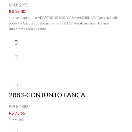
SKU:
2973
R$
15,00
Nome do produto:ADAPTADOR SDS PARA MANDRIL 1/2″ Descrição do
produto:Adaptador SDS para mandril 1/2″, ideal para transformar
furadeiras com encaixe
2883-CONJUNTO LANÇA
PULVERIZADOR 15CM C/GATILHO E
BICO
SKU:
2883
R$
75,65
link video