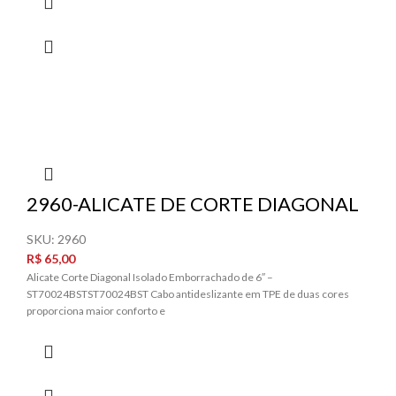
2960-ALICATE DE CORTE DIAGONAL
6 POLEGADAS 1000V SATA
SKU:
2960
R$
65,00
Alicate Corte Diagonal Isolado Emborrachado de 6″ –
ST70024BSTST70024BST Cabo antideslizante em TPE de duas cores
proporciona maior conforto e