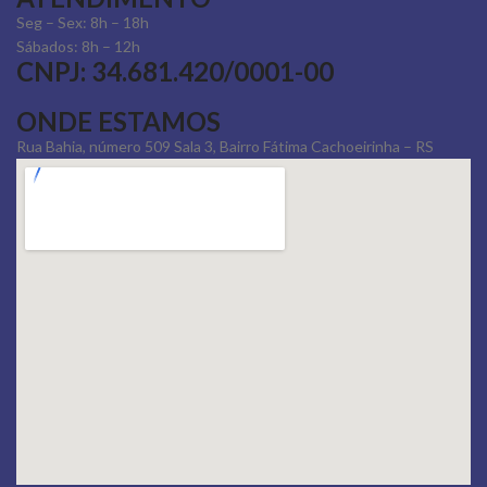
Seg – Sex: 8h – 18h
Sábados: 8h – 12h
CNPJ: 34.681.420/0001-00
ONDE ESTAMOS
Rua Bahia, número 509 Sala 3, Bairro Fátima Cachoeirinha – RS