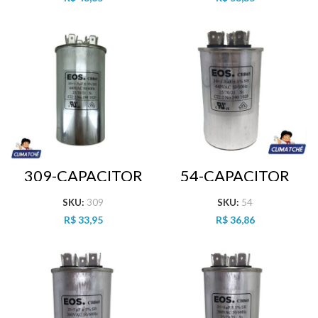
309-CAPACITOR
54-CAPACITOR
35+1.5 MFD 440
30+1.5 MFD 440
VAC DUPLO
VAC DUPLO
SKU:
309
SKU:
54
R$
33,95
R$
36,86