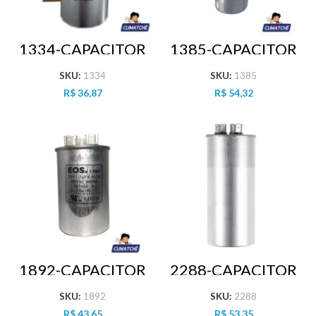
1334-CAPACITOR
1385-CAPACITOR
35+2.5 MFD 440
50+5 MFD 440
VAC DUPLO
VAC DUPLO
SKU:
1334
SKU:
1385
R$
36,87
R$
54,32
1892-CAPACITOR
2288-CAPACITOR
30+1.5 MFD 380
35+6 MFD 440
VAC DUPLO
VAC DUPLO
SKU:
1892
SKU:
2288
R$
43,65
R$
53,35