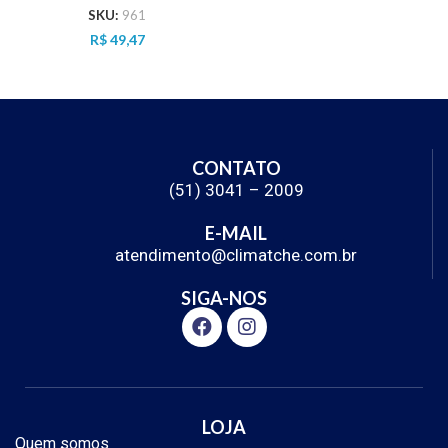
VAC DUPLO
SKU:
961
R$
49,47
CONTATO
(51) 3041 – 2009
E-MAIL
atendimento@climatche.com.br
SIGA-NOS
LOJA
Quem somos