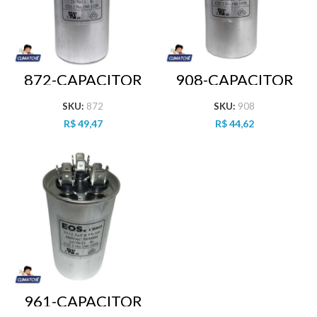
872-CAPACITOR
908-CAPACITOR
35+5 MFD 380
35+6 MFD 380
VAC DUPLO
VAC DUPLO
SKU:
872
SKU:
908
R$
49,47
R$
44,62
961-CAPACITOR
35+2.5 MFD 380