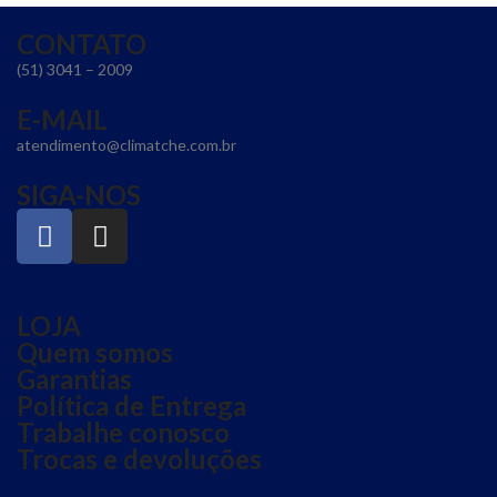
CONTATO
(51) 3041 – 2009
E-MAIL
atendimento@climatche.com.br
SIGA-NOS
LOJA
Quem somos
Garantias
Política de Entrega
Trabalhe conosco
Trocas e devoluções