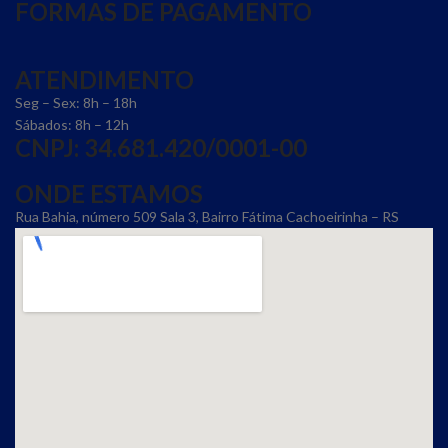
FORMAS DE PAGAMENTO
ATENDIMENTO
Seg – Sex: 8h – 18h
Sábados: 8h – 12h
CNPJ: 34.681.420/0001-00
ONDE ESTAMOS
Rua Bahia, número 509 Sala 3, Bairro Fátima Cachoeirinha – RS