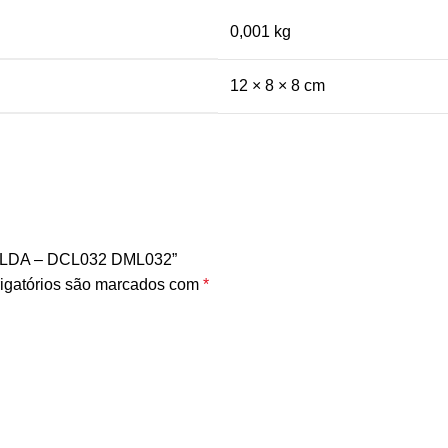
0,001 kg
12 × 8 × 8 cm
SOLDA – DCL032 DML032”
igatórios são marcados com
*