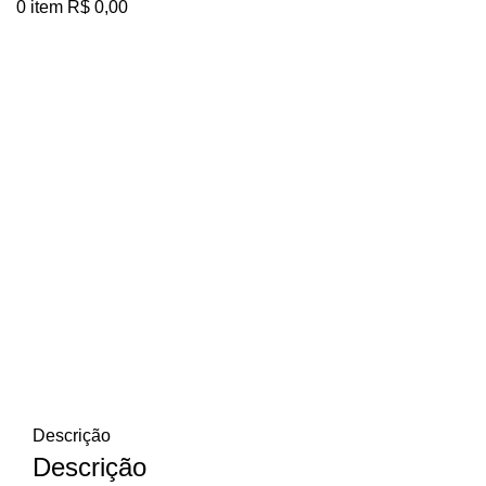
0
item
R$
0,00
Clique para ampliar
Descrição
Descrição