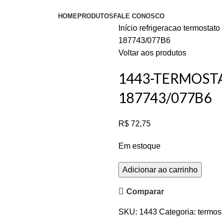
HOME
PRODUTOS
FALE CONOSCO
Início
refrigeracao
termostato
187743/077B6
Voltar aos produtos
1443-TERMOST
187743/077B6
R$
72,75
Em estoque
Adicionar ao carrinho
Comparar
SKU:
1443
Categoria:
termos