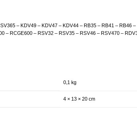
KSV365 – KDV49 – KDV47 – KDV44 – RB35 – RB41 – RB46 
0 – RCGE600 – RSV32 – RSV35 – RSV46 – RSV470 – RDV
0,1 kg
4 × 13 × 20 cm