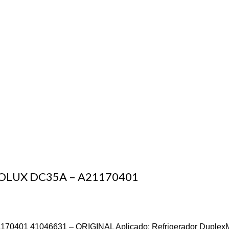
OLUX DC35A – A21170401
41046631 – ORIGINAL Aplicado: Refrigerador DuplexMarca