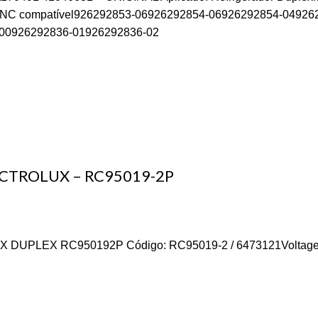
 compatível926292853-06926292854-06926292854-049262
00926292836-01926292836-02
CTROLUX – RC95019-2P
RC950192P Código: RC95019-2 / 6473121Voltagem: BivoltM