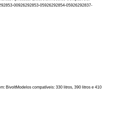
92853-00926292853-05926292854-05926292837-
odelos compatíveis: 330 litros, 390 litros e 410