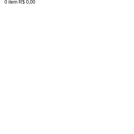
0
item
R$
0,00
Clique para ampliar