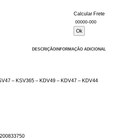
Calcular Frete
Ok
DESCRIÇÃO
INFORMAÇÃO ADICIONAL
KSV47 – KSV365 – KDV49 – KDV47 – KDV44
5200833750