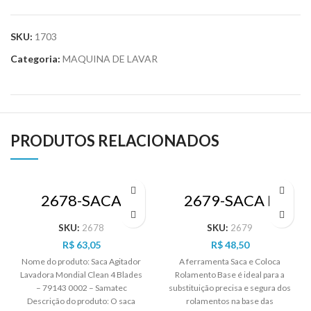
SKU:
1703
Categoria:
MAQUINA DE LAVAR
PRODUTOS RELACIONADOS
2678-SACA
2679-SACA E
AGITADOR
COLOCA
LAVADORA
ROLAMENTO
SKU:
2678
SKU:
2679
MONDIAL CLEAN
BASE LAVADORA
R$
63,05
R$
48,50
4 BLADES
BRASTEMP CON
Nome do produto: Saca Agitador
A ferramenta Saca e Coloca
Lavadora Mondial Clean 4 Blades
Rolamento Base é ideal para a
– 79143 0002 – Samatec
substituição precisa e segura dos
Descrição do produto: O saca
rolamentos na base das