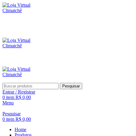
Pesquisar
Entrar / Registrar
0
item
R$
0,00
Menu
Pesquisar
0
item
R$
0,00
Home
Produtos