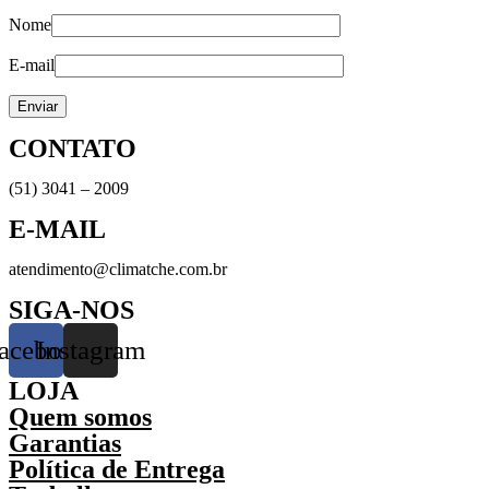
Nome
E-mail
CONTATO
(51) 3041 – 2009
E-MAIL
atendimento@climatche.com.br
SIGA-NOS
acebook
Instagram
LOJA
Quem somos
Garantias
Política de Entrega