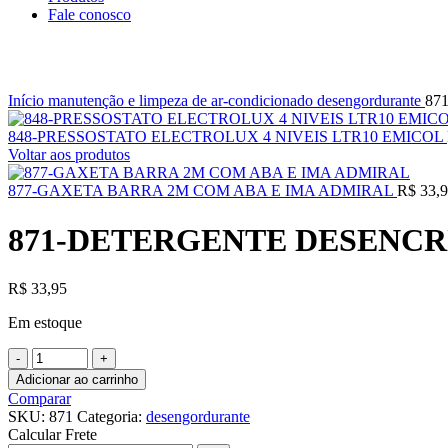
Fale conosco
Clique para ampliar
Início
manutenção e limpeza de ar-condicionado
desengordurante
87
848-PRESSOSTATO ELECTROLUX 4 NIVEIS LTR10 EMICOL
Voltar aos produtos
877-GAXETA BARRA 2M COM ABA E IMA ADMIRAL
R$
33,9
871-DETERGENTE DESENCR
R$
33,95
Em estoque
871-
DETERGENTE
Adicionar ao carrinho
DESENCRUSTRANTE
Comparar
LIMPPARA
SKU:
871
Categoria:
desengordurante
NATURECLIMA
Calcular Frete
1