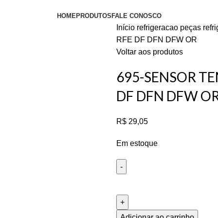
HOME
PRODUTOS
FALE CONOSCO
Início
refrigeracao
peças refr
RFE DF DFN DFW OR
Voltar aos produtos
695-SENSOR TE
DF DFN DFW O
R$
29,05
Em estoque
Adicionar ao carrinho