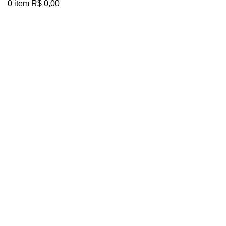
0
item
R$
0,00
Clique para ampliar