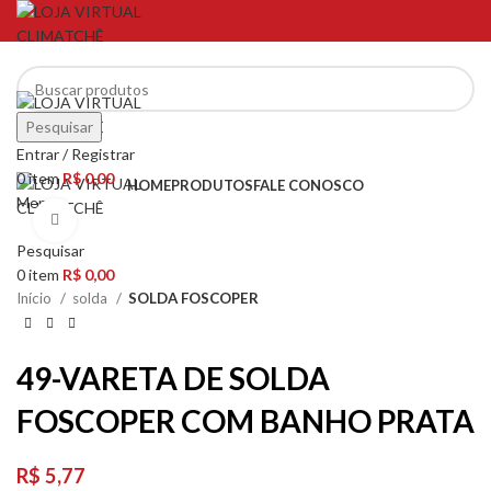
NO PIX TEM DESCONTO
Pesquisar
NO PIX TEM DESCONTO
Entrar / Registrar
0
item
R$
0,00
HOME
PRODUTOS
FALE CONOSCO
Menu
Clique para ampliar
Pesquisar
0
item
R$
0,00
Início
solda
SOLDA FOSCOPER
49-VARETA DE SOLDA
FOSCOPER COM BANHO PRATA
R$
5,77