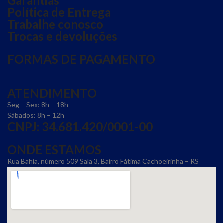
Garantias
Política de Entrega
Trabalhe conosco
Trocas e devoluções
FORMAS DE PAGAMENTO
ATENDIMENTO
Seg – Sex: 8h – 18h
Sábados: 8h – 12h
CNPJ: 34.681.420/0001-00
ONDE ESTAMOS
Rua Bahia, número 509 Sala 3, Bairro Fátima Cachoeirinha – RS