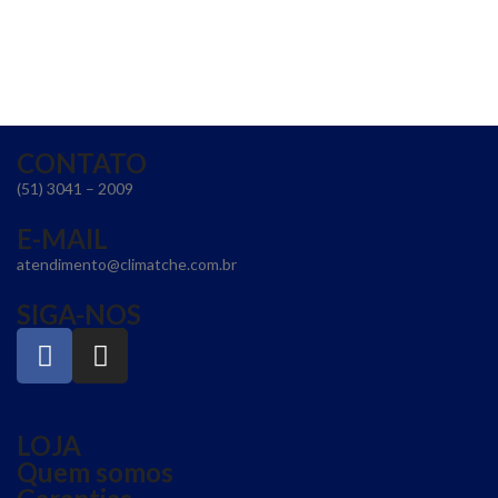
CONTATO
(51) 3041 – 2009
E-MAIL
atendimento@climatche.com.br
SIGA-NOS
LOJA
Quem somos