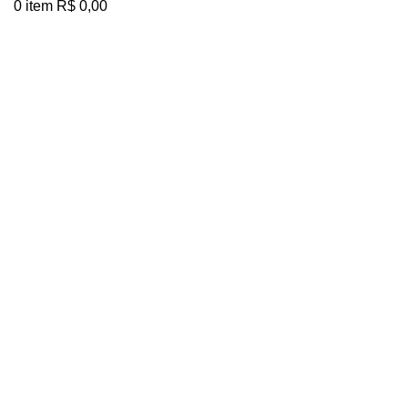
0
item
R$
0,00
Clique para ampliar