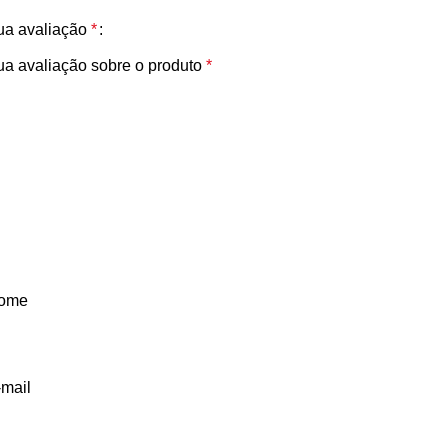
ua avaliação
*
ua avaliação sobre o produto
*
ome
-mail