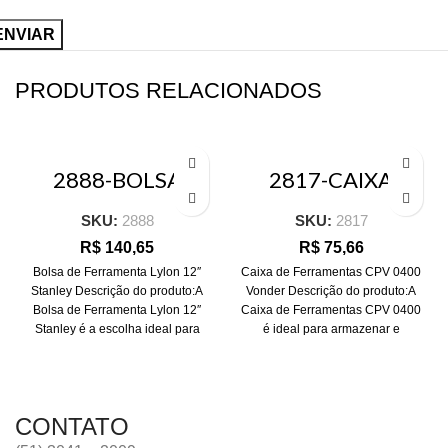
PRODUTOS RELACIONADOS
2888-BOLSA
2817-CAIXA
FERRAMENTA
FERRAMENTAS –
NYLON 12
CPV 0400
SKU:
2888
SKU:
2817
STANLEY
VONDER
R$
140,65
R$
75,66
Bolsa de Ferramenta Lylon 12″
Caixa de Ferramentas CPV 0400
Stanley Descrição do produto:A
Vonder Descrição do produto:A
Bolsa de Ferramenta Lylon 12″
Caixa de Ferramentas CPV 0400
Stanley é a escolha ideal para
é ideal para armazenar e
transportar
CONTATO