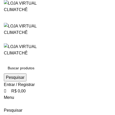
0
0
0
NO PIX TEM DESCONTO
NO PIX TEM DESCONTO
Pesquisar
Entrar / Registrar
R$
0,00
Menu
Pesquisar