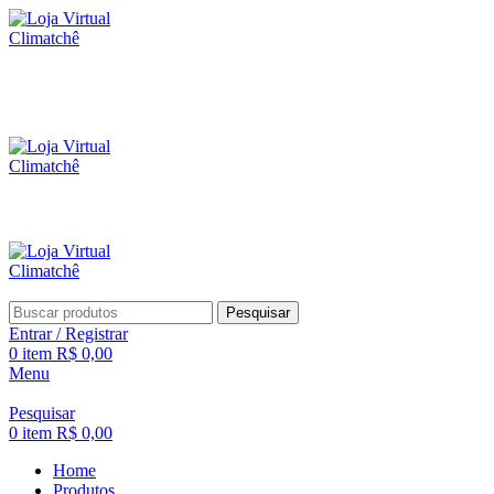
Pesquisar
Entrar / Registrar
0
item
R$
0,00
Menu
Pesquisar
0
item
R$
0,00
Home
Produtos