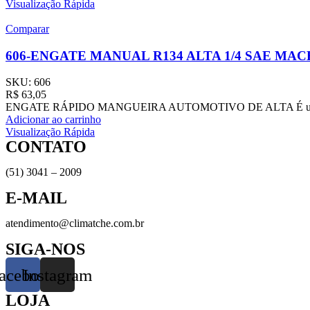
Visualização Rápida
Comparar
606-ENGATE MANUAL R134 ALTA 1/4 SAE MA
SKU:
606
R$
63,05
ENGATE RÁPIDO MANGUEIRA AUTOMOTIVO DE ALTA É utilizado no p
Adicionar ao carrinho
Visualização Rápida
CONTATO
(51) 3041 – 2009
E-MAIL
atendimento@climatche.com.br
SIGA-NOS
acebook
Instagram
LOJA