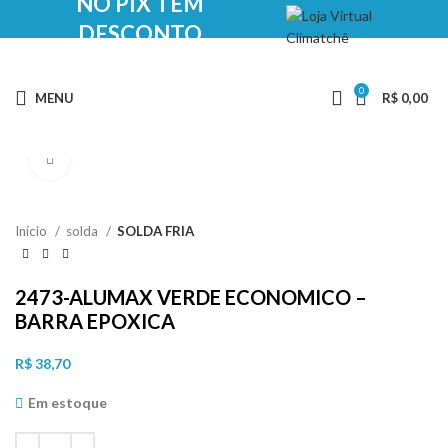
NO PIX TEM
DESCONTO
0
MENU
R$
0,00
Clique para ampliar
Início
solda
SOLDA FRIA
2473-ALUMAX VERDE ECONOMICO –
BARRA EPOXICA
R$
38,70
Em estoque