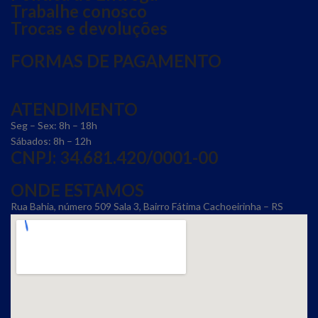
Trabalhe conosco
Trocas e devoluções
FORMAS DE PAGAMENTO
ATENDIMENTO
Seg – Sex: 8h – 18h
Sábados: 8h – 12h
CNPJ: 34.681.420/0001-00
ONDE ESTAMOS
Rua Bahia, número 509 Sala 3, Bairro Fátima Cachoeirinha – RS