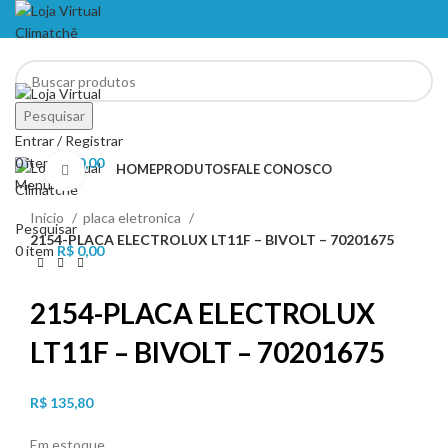
NO PIX TEM DESCONTO
Pesquisar
NO PIX TEM DESCONTO
Entrar / Registrar
0
item
R$
0,00
HOME
PRODUTOS
FALE CONOSCO
Clique para ampliar
Menu
Início
placa eletronica
Pesquisar
2154-PLACA ELECTROLUX LT11F – BIVOLT – 70201675
0
item
R$
0,00
2154-PLACA ELECTROLUX
LT11F – BIVOLT – 70201675
R$
135,80
Em estoque