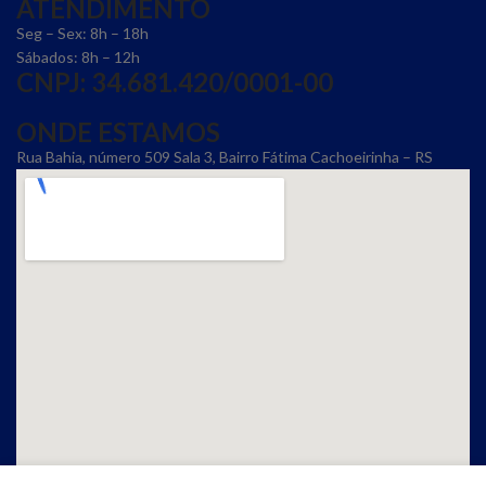
ATENDIMENTO
Seg – Sex: 8h – 18h
Sábados: 8h – 12h
CNPJ: 34.681.420/0001-00
ONDE ESTAMOS
Rua Bahia, número 509 Sala 3, Bairro Fátima Cachoeirinha – RS
Comparar
Menu