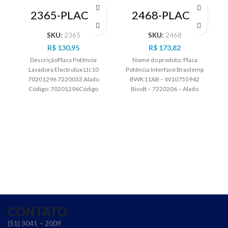
2365-PLACA
2468-PLACA
COMPATIVEL
POTENCIA
LTC10 –
INTERFACE
SKU:
2365
SKU:
2468
70201296 –
BRASTEMP
R$
130,95
R$
173,82
BIVOLT – ALAD
BWK11AB –
W1075
DescriçãoPlaca Potência
Nome do produto: Placa
Lavadora Electrolux Ltc10
Potência Interface Brastemp
70201296 7220033 Alado
BWK11AB – W10755942
Código: 70201296Código
Bivolt – 7220206 – Alado
Alado: 7220033Aplicado:
Descrição do produto: A Placa
Lavadoras De RoupasMarca:
ElectroluxFabricação:
AladoVoltagem: Bivolt 127V
(Com
CONTATO
(51) 3041 – 2009