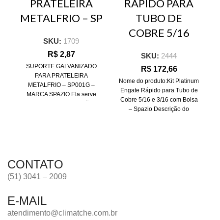
PRATELEIRA
RAPIDO PARA
METALFRIO – SP
TUBO DE
COBRE 5/16
SKU:
1709
R$
2,87
SKU:
2444
SUPORTE GALVANIZADO
R$
172,66
PARA PRATELEIRA
o
Nome do produto:Kit Platinum
METALFRIO – SP001G –
Engate Rápido para Tubo de
MARCA SPAZIO Ela serve
Cobre 5/16 e 3/16 com Bolsa
como suporte para fixação de
– Spazio Descrição do
prateleiras podendo ser
produto:
CONTATO
(51) 3041 – 2009
E-MAIL
atendimento@climatche.com.br