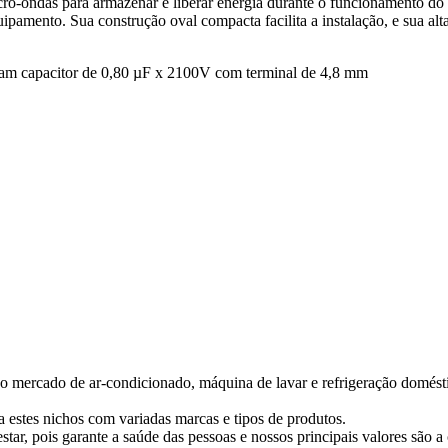
o-ondas para armazenar e liberar energia durante o funcionamento do m
mento. Sua construção oval compacta facilita a instalação, e sua alta 
zam capacitor de 0,80 µF x 2100V com terminal de 4,8 mm
mercado de ar-condicionado, máquina de lavar e refrigeração doméstic
 estes nichos com variadas marcas e tipos de produtos.
ar, pois garante a saúde das pessoas e nossos principais valores são a c