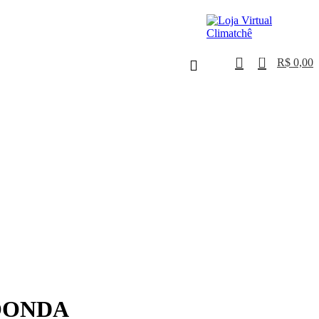
0
R$
0,00
ROONDA