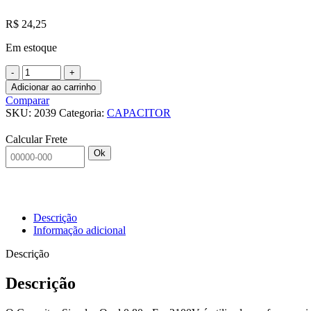
R$
24,25
Em estoque
2039-
CAPACITOR
Adicionar ao carrinho
SIMPLES
Comparar
OVAL
SKU:
2039
Categoria:
CAPACITOR
0,80
UF
Calcular Frete
X
Ok
2100V
-
MICROONDA
quantidade
Descrição
Informação adicional
Descrição
Descrição