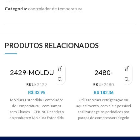
Categoria:
controlador de temperatura
PRODUTOS RELACIONADOS
2429-MOLDURA
2480-
ESTENDIDA
CONTROLADOR
CONTROLADOR
DE
SKU:
2429
SKU:
2480
TEMPERATURA
TEMPERATURA
R$
33,95
R$
182,36
FULLGAUGE
MT512E – 2HP
Moldura Estendida Controlador
Utilizado para refrigeração ou
de Temperatura – com Tampa
aquecimento, com ele é possível
sem Chaves – CPK-50 Descrição
realizar degelos periódicos por
do produto:A Moldura Estendida
parada do compressor (degelo
CPK-50 é uma
natural) e forçar