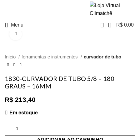
NO PIX TEM
DESCONTO
0
Menu
R$
0,00
Clique para ampliar
Início
ferramentas e instrumentos
curvador de tubo
1830-CURVADOR DE TUBO 5/8 – 180
GRAUS – 16MM
R$
213,40
Em estoque
ADICIONAR AO CARRINHO