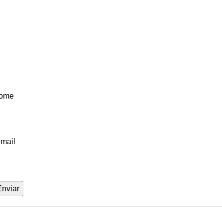
ome
-mail