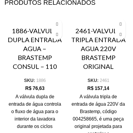
PRODUTOS RELACIONADOS
1886-VALVULA
2461-VALVULA
DUPLA ENTRADA
TRIPLA ENTRADA
AGUA –
AGUA 220V
BRASTEMP
BRASTEMP
CONSUL – 110
ORIGINAL
SKU:
1886
SKU:
2461
R$
76,63
R$
157,14
A válvula dupla de
A válvula tripla de
entrada de água controla
entrada de água 220V da
o fluxo de água para o
Brastemp, código
interior da lavadora
004258665, é uma peça
durante os ciclos
original projetada para