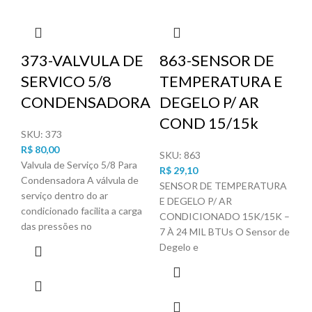
373-VALVULA DE
863-SENSOR DE
1
SERVICO 5/8
TEMPERATURA E
V
CONDENSADORA
DEGELO P/ AR
S
COND 15/15k
R
SKU:
373
T
R$
80,00
SKU:
863
L
Valvula de Serviço 5/8 Para
R$
29,10
Condensadora A válvula de
SENSOR DE TEMPERATURA
serviço dentro do ar
SK
E DEGELO P/ AR
condicionado facilita a carga
R$
CONDICIONADO 15K/15K –
das pressões no
BO
7 À 24 MIL BTUs O Sensor de
SO
Degelo e
10
SA
Sol
res