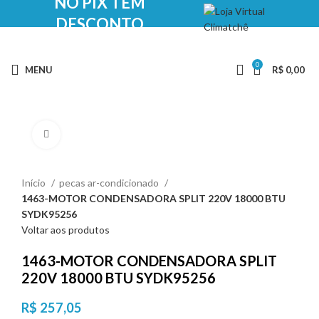
NO PIX TEM
DESCONTO
0
MENU
R$
0,00
Clique para ampliar
Início
pecas ar-condicionado
1463-MOTOR CONDENSADORA SPLIT 220V 18000 BTU
SYDK95256
Voltar aos produtos
1463-MOTOR CONDENSADORA SPLIT
220V 18000 BTU SYDK95256
R$
257,05