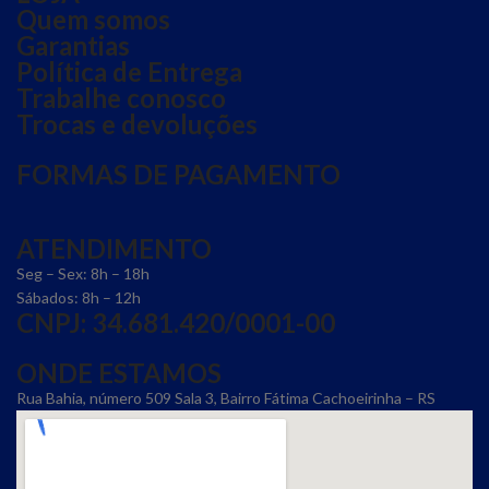
Quem somos
Garantias
Política de Entrega
Trabalhe conosco
Trocas e devoluções
FORMAS DE PAGAMENTO
ATENDIMENTO
Seg – Sex: 8h – 18h
Sábados: 8h – 12h
CNPJ: 34.681.420/0001-00
ONDE ESTAMOS
Rua Bahia, número 509 Sala 3, Bairro Fátima Cachoeirinha – RS