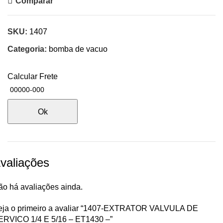
Comparar
SKU:
1407
Categoria:
bomba de vacuo
Calcular Frete
Ok
valiações
ão há avaliações ainda.
eja o primeiro a avaliar “1407-EXTRATOR VALVULA DE
ERVICO 1/4 E 5/16 – ET1430 –”