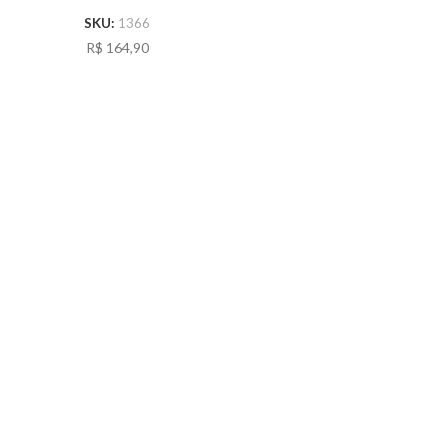
SELLA PLUS K11
NYLOG FLANGES
SKU:
1366
E VEDACOES
R$
164,90