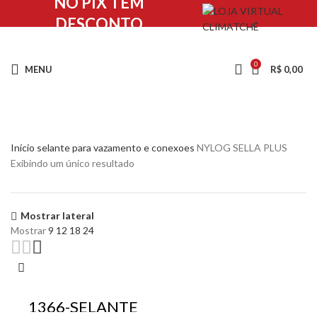
NO PIX TEM
DESCONTO
0
MENU
R$
0,00
Início
selante para vazamento e conexoes
NYLOG SELLA PLUS
Exibindo um único resultado
Mostrar lateral
Mostrar
9
12
18
24
1366-SELANTE