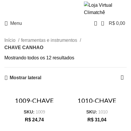
NO PIX TEM
DESCONTO
0
Menu
R$
0,00
Início
ferramentas e instrumentos
CHAVE CANHAO
Mostrando todos os 12 resultados
Mostrar lateral
1009-CHAVE
1010-CHAVE
CANHAO
CANHAO
TUBULAR 06MM
TUBULAR 10MM
SKU:
1009
SKU:
1010
MASTER
MASTER
TRAMONTINA
TRAMONTINA
R$
24,74
R$
31,04