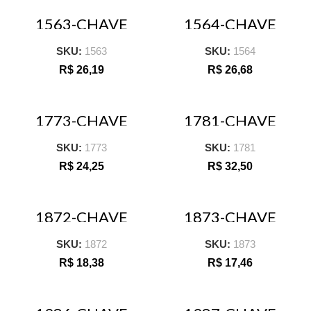
1563-CHAVE
1564-CHAVE
CANHAO
CANHAO
TUBULAR 07MM
TUBULAR 08MM
SKU:
1563
SKU:
1564
MASTER
MASTER
TRAMONTINA
TRAMONTINA
R$
26,19
R$
26,68
1773-CHAVE
1781-CHAVE
CANHAO 7/32
CANHAO
TUBULAR 11MM
SKU:
1773
SKU:
1781
MASTER
TRAMONTINA
R$
24,25
R$
32,50
1872-CHAVE
1873-CHAVE
CANHAO 3/16
CANHAO 5/16
SKU:
1872
SKU:
1873
R$
18,38
R$
17,46