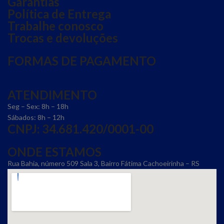
Garantias
Política de Entrega
Trabalhe conosco
Trocas e devoluções
FORMAS DE PAGAMENTO
ATENDIMENTO
Seg – Sex: 8h – 18h
Sábados: 8h – 12h
CNPJ: 34.681.420/0001-00
ONDE ESTAMOS
Rua Bahia, número 509 Sala 3, Bairro Fátima Cachoeirinha – RS