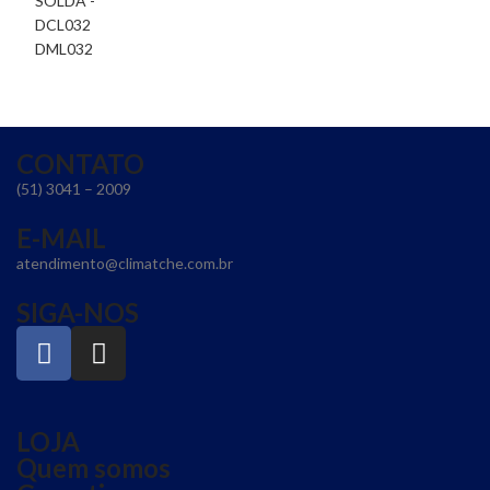
CONTATO
(51) 3041 – 2009
E-MAIL
atendimento@climatche.com.br
SIGA-NOS
LOJA
Quem somos