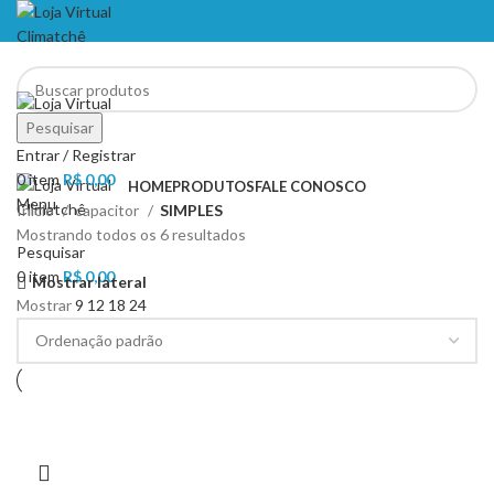
NO PIX TEM DESCONTO
Pesquisar
NO PIX TEM DESCONTO
Entrar / Registrar
0
item
R$
0,00
HOME
PRODUTOS
FALE CONOSCO
Menu
Início
capacitor
SIMPLES
Mostrando todos os 6 resultados
Pesquisar
0
item
R$
0,00
Mostrar lateral
Mostrar
9
12
18
24