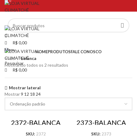
0
0
NO PIX TEM DESCONTO
NO PIX TEM DESCONTO
R$
0,00
Menu
HOME
PRODUTOS
FALE CONOSCO
Início
balanca
Pesquisar
Mostrando todos os 2 resultados
R$
0,00
Mostrar lateral
Mostrar
9
12
18
24
2372-BALANCA
2373-BALANCA
100 KG C/
100 KG –
SOLENOIDE –
CONTADOR
SKU:
2372
SKU:
2373
CONTADOR
ELETRONICO GAS