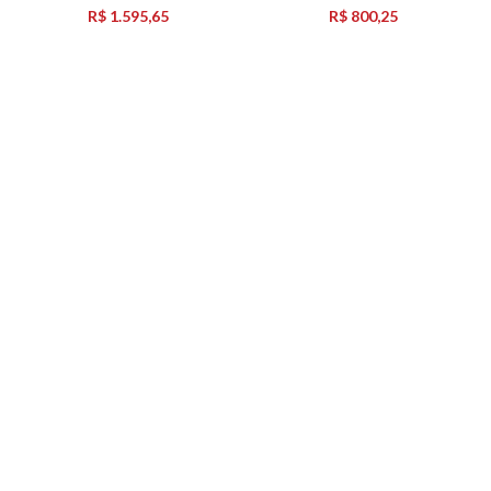
ELETRONICO
– FRIVEN
R$
1.595,65
R$
800,25