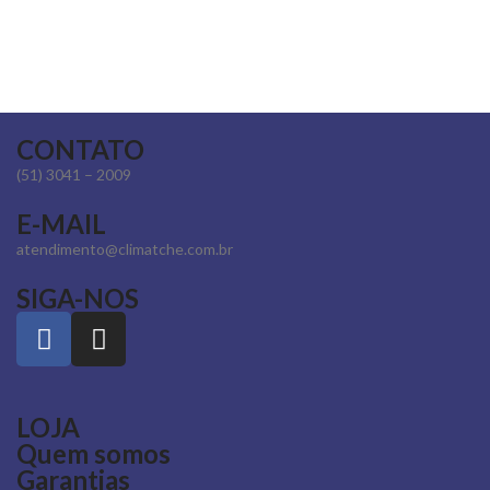
CONTATO
(51) 3041 – 2009
E-MAIL
atendimento@climatche.com.br
SIGA-NOS
LOJA
Quem somos
Garantias