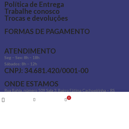
Política de Entrega
Trabalhe conosco
Trocas e devoluções
FORMAS DE PAGAMENTO
ATENDIMENTO
Seg – Sex: 8h – 18h
Sábados: 8h – 12h
CNPJ: 34.681.420/0001-00
ONDE ESTAMOS
Rua Bahia, número 509 Sala 3, Bairro Fátima Cachoeirinha – RS
Menu
0
Comparar
Carrinho
Filtros